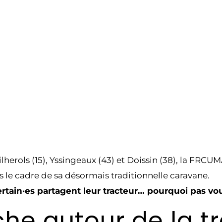
ilherols (15), Yssingeaux (43) et Doissin (38), la FRC
ns le cadre de sa désormais traditionnelle caravane.
ertain·es partagent leur tracteur… pourquoi pas vou
e autour de la tr