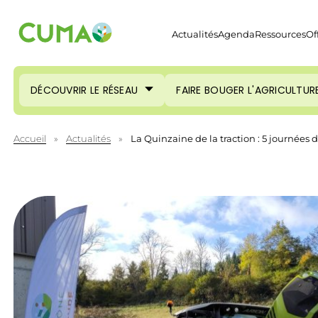
Actualités
Agenda
Ressources
Of
DÉCOUVRIR LE RÉSEAU
FAIRE BOUGER L'AGRICULTUR
Accueil
»
Actualités
»
La Quinzaine de la traction : 5 journées