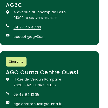
AG3C
4 avenue du champ de Foire
01000 BOURG-EN-BRESSE
04 74 45 47 33
accueil@ag-3c.fr
Charente
AGC Cuma Centre Ouest
11 Rue de Verdun Pompaire
79201 PARTHENAY CEDEX
05 49 94 13 35
agc.centreouest@cuma.fr