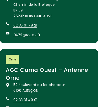
Chemin de la Bretèque
BP 59
76232 BOIS GUILLAUME
02 35 61 78 21
fd.76@cuma.fr
Orne
AGC Cuma Ouest – Antenne
Orne
52 Boulevard du 1er chasseur
6100 ALENÇON
02 33 31 49 01