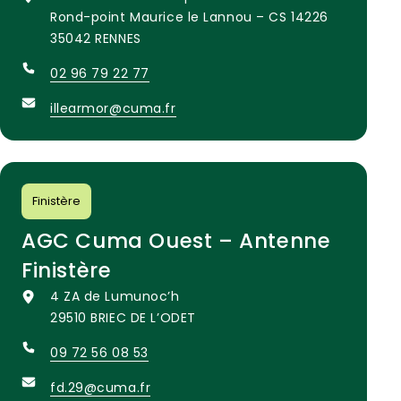
Rond-point Maurice le Lannou – CS 14226
35042 RENNES
02 96 79 22 77
illearmor@cuma.fr
Finistère
AGC Cuma Ouest – Antenne
Finistère
4 ZA de Lumunoc’h
29510 BRIEC DE L’ODET
09 72 56 08 53
fd.29@cuma.fr