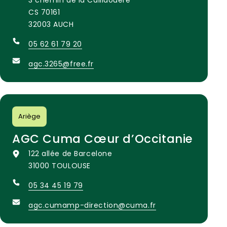
3 chemin de la Caillaouère
CS 70161
32003 AUCH
05 62 61 79 20
agc.3265@free.fr
Ariège
AGC Cuma Cœur d’Occitanie
122 allée de Barcelone
31000 TOULOUSE
05 34 45 19 79
agc.cumamp-direction@cuma.fr