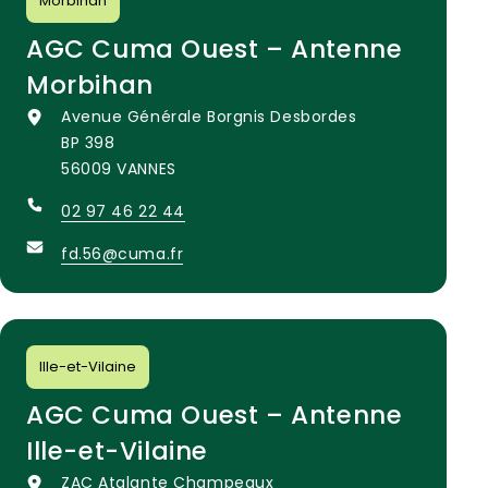
Morbihan
AGC Cuma Ouest – Antenne
Morbihan
Avenue Générale Borgnis Desbordes
BP 398
56009 VANNES
02 97 46 22 44
fd.56@cuma.fr
Ille-et-Vilaine
AGC Cuma Ouest – Antenne
Ille-et-Vilaine
ZAC Atalante Champeaux