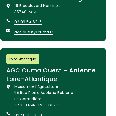
19 B boulevard Nominoë
35740 PACÉ
02 99 54 63 15
agc.ouest@cuma.fr
Loire-Atlantique
AGC Cuma Ouest – Antenne
Loire-Atlantique
Maison de l’Agriculture
55 Rue Pierre Adolphe Bobierre
La Géraudière
44939 NANTES CEDEX 9
02 40 16 39 50