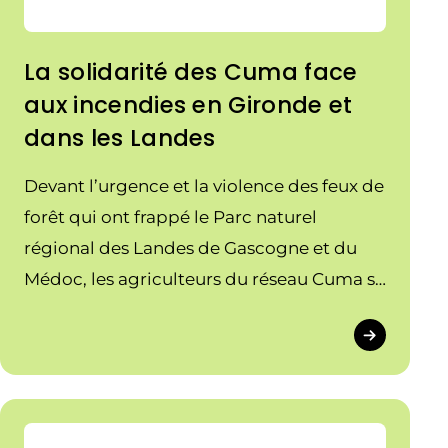
La solidarité des Cuma face
aux incendies en Gironde et
dans les Landes
Devant l’urgence et la violence des feux de
forêt qui ont frappé le Parc naturel
régional des Landes de Gascogne et du
Médoc, les agriculteurs du réseau Cuma se
sont immédiatement mobilisés. Matériel
de pompage, citernes, canons à eau et
soutien logistique : sur le terrain, l'entraide
coopérative s'est révélée être un maillon
fort aux côtés des sapeurs-pompiers et