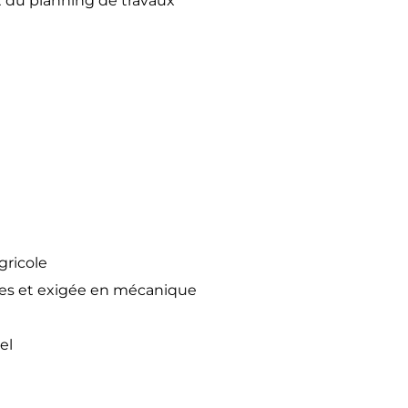
t du planning de travaux
gricole
les et exigée en mécanique
el