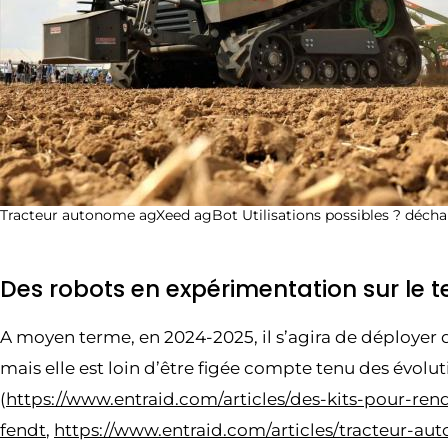
Tracteur autonome agXeed agBot Utilisations possibles ? dé
Des robots en expérimentation sur le t
A moyen terme, en 2024-2025, il s’agira de déployer de
mais elle est loin d’être figée compte tenu des évolut
(
https://www.entraid.com/articles/des-kits-pour-re
fendt
,
https://www.entraid.com/articles/tracteur-au