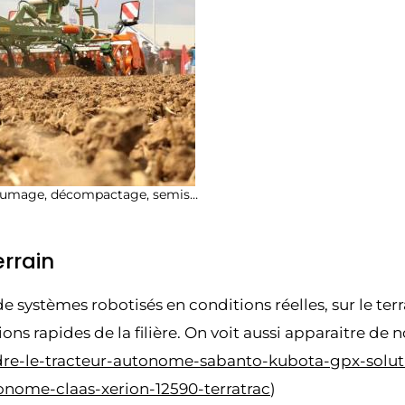
chaumage, décompactage, semis…
errain
 systèmes robotisés en conditions réelles, sur le terr
ions rapides de la filière. On voit aussi apparaitre de
ndre-le-tracteur-autonome-sabanto-kubota-gpx-solut
tonome-claas-xerion-12590-terratrac
)