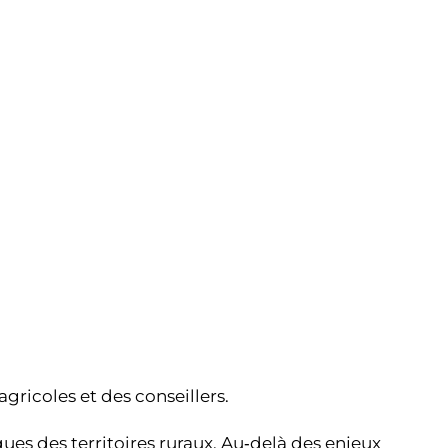
Partager l’événement
gricoles et des conseillers.
ques des territoires ruraux. Au‑delà des enjeux