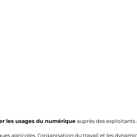
11H00
12H00
er les usages du numérique
auprès des exploitants a
ques agricoles, l’organisation du travail et les dynami