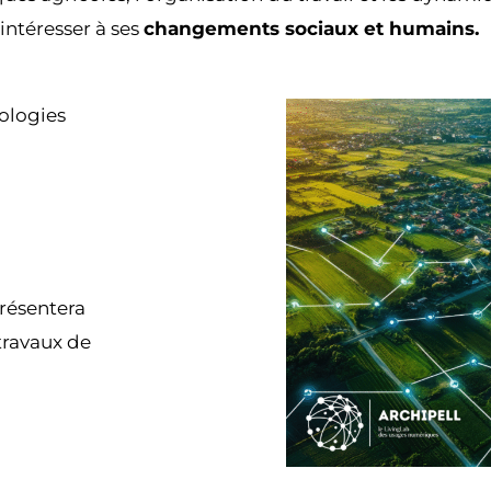
intéresser à ses
changements sociaux et humains.
ologies
résentera
travaux de