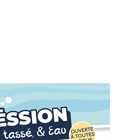
09H30
15H30