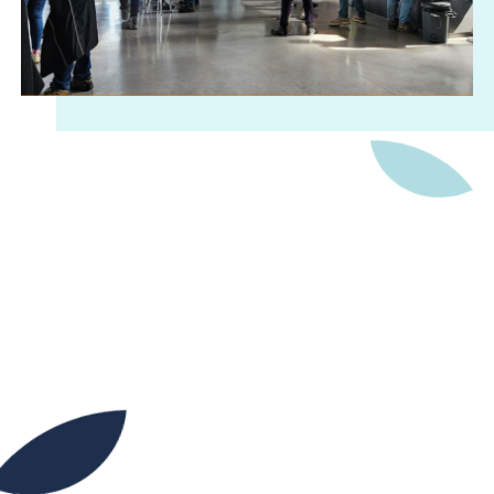
09H30
17H00